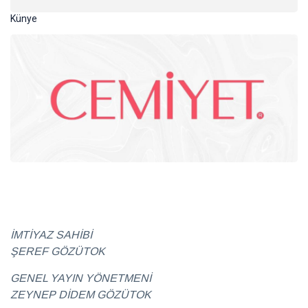
Künye
Gastronomi
Sürdürülebilirlik
Haberler
Benim
için
her
28
hasta
Temmuz
2026
özeldir
Sağlık
İMTİYAZ SAHİBİ
ŞEREF GÖZÜTOK
GENEL YAYIN YÖNETMENİ
Ruhun
yolculuğuna
ZEYNEP DİDEM GÖZÜTOK
güvenli bir
28 Temmuz