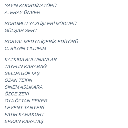
eşlik
2026
YAYIN KOORDİNATÖRÜ
Sağlık
A. ERAY ÜNVER
SORUMLU YAZI İŞLERİ MÜDÜRÜ
Hayalleri
mekâna
GÜLŞAH SERT
dönüştüren
28 Temmuz
iki imza
2026
SOSYAL MEDYA İÇERİK EDİTÖRÜ
Röportaj
C. BİLGİN YILDIRIM
KATKIDA BULUNANLAR
Teatro
TAYFUN KARABAĞ
Ayntab:
Bir
SELDA GÖKTAŞ
28 Temmuz
sahneden
2026
OZAN TEKİN
Kültür &
fazlası
Sanat
SİNEM ASLIKARA
ÖZGE ZEKİ
OYA ÖZTAN PEKER
Farklı
kültürleri
LEVENT TANYERİ
keşfetmeyi
28 Temmuz
FATİH KARAKURT
seviyorum
2026
Soru
Cevap
ERKAN KARATAŞ