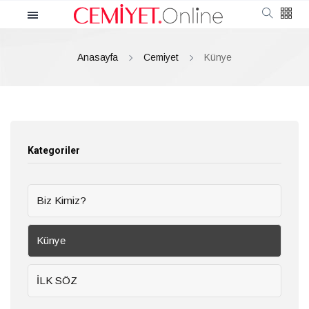
Kategoriler
Anasayfa
Cemiyet
Künye
Cemiyet
Güncel
Röportaj
Kategoriler
Moda
Biz Kimiz?
Güzellik
Künye
Soru Cevap
İLK SÖZ
Kültür & Sanat