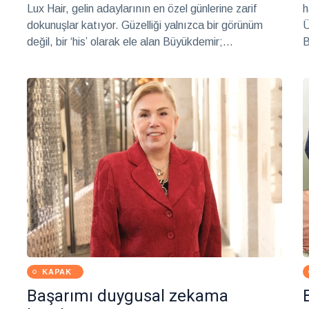
Lux Hair, gelin adaylarının en özel günlerine zarif
h
dokunuşlar katıyor. Güzelliği yalnızca bir görünüm
Ü
değil, bir ‘his’ olarak ele alan Büyükdemir;
B
stüdyosunda sunduğu kişiye özel hizmet anlayışıyla
v
her kadının kendi ışığını ortaya çıkarmayı hedefliyor.
D
KAPAK
Başarımı duygusal zekama