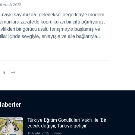
6 Aralık 2025
u ayki sayımızda, geleneksel değerleriyle modern
amanlara zarafetle köprü kuran bir çifti ağırlıyoruz.
vlilikleri bir görücü usulü tanışmayla başlamış ve
ıllar içinde sevgiyle, anlayışla ve aile bağlarıyla
rülmüş örnek bir beraberlik halini almış. Gaziantep iş
ünyasının önde gelen isimlerinden Eyüp Lojistik
önetim Kurulu Başkanı Eyüp Bartık, ticari
aşarılarının yanı sıra şehirdeki pek çok yapının da
emel taşlarını atan lider ruhuyla tanınıyor. Zarif eşi
5
asemin Hanım ise sevgisi ve samimiyetiyle kurduğu
ıcak yuvasında hayatı güzelleştirmenin en sade
alini yaşıyor. Geçtiğimiz aylarda torun sahibi olan bu
eğerli çiftin evlilik, aile, değerler ve yaşam üzerine
Haberler
nlatacağı şeyler, hepimize ilham verecek…
Türkiye Eğitim Gönüllüleri Vakfı ile ‘Bir
çocuk değişir, Türkiye gelişir’
16 Aralık 2025
Haber