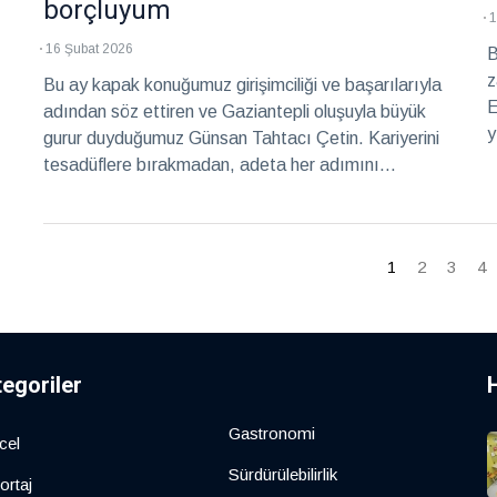
borçluyum
1
16 Şubat 2026
B
z
Bu ay kapak konuğumuz girişimciliği ve başarılarıyla
E
adından söz ettiren ve Gaziantepli oluşuyla büyük
y
gurur duyduğumuz Günsan Tahtacı Çetin. Kariyerini
ö
tesadüflere bırakmadan, adeta her adımını
d
stratejiyle atan Çetin, sınırları ve kültürleri aşan
Y
iletişimi, duygusal zekâsı ve cesaretiyle örnek bir
b
isim. Türkiye’den Amerika’ya, oradan Londra’ya
1
2
3
4
t
uzanan kariyer yolculuğu, sadece bir başarı hikâyesi
Y
değil; aynı zamanda vizyon, azim ve yaratıcılığın
s
birleştiği bir yaşam öyküsü.
h
d
tegoriler
a
Gastronomi
cel
Sürdürülebilirlik
ortaj