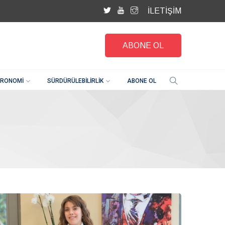
İLETİŞİM
ABONE OL
RONOMI
SÜRDÜRÜLEBILIRLIK
ABONE OL