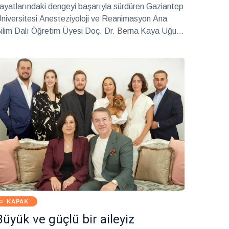
ayatlarındaki dengeyi başarıyla sürdüren Gaziantep
niversitesi Anesteziyoloji ve Reanimasyon Ana
ilim Dalı Öğretim Üyesi Doç. Dr. Berna Kaya Uğur
e eşi Kadın Hastalıkları ve Doğum Uzmanı Prof.
r. Mete Gürol Uğur.
KAPAK
Büyük ve güçlü bir aileyiz