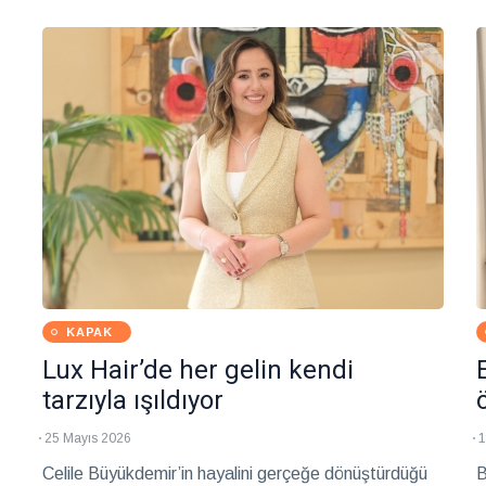
sürdürdüğü başarılı kariyerine rağmen köklerinden hiç
z
kopmayan Peker, memleketine duyduğu bağlılığı
yaptığı her çalışmaya yansıtıyor. Bu ay kapak
konuğumuz DR. Oya Öztan Peker ile başarılarını,
sosyal yaşamını, bitmeyen öğrenme tutkusunu ve
Gaziantep'e olan derin bağlılığını konuştuk.
KAPAK
Lux Hair’de her gelin kendi
tarzıyla ışıldıyor
25 Mayıs 2026
1
Celile Büyükdemir’in hayalini gerçeğe dönüştürdüğü
B