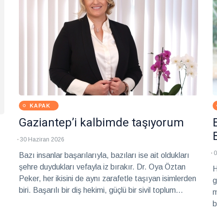
KAPAK
Gaziantep’i kalbimde taşıyorum
30 Haziran 2026
0
Bazı insanlar başarılarıyla, bazıları ise ait oldukları
şehre duydukları vefayla iz bırakır. Dr. Oya Öztan
H
Peker, her ikisini de aynı zarafetle taşıyan isimlerden
g
biri. Başarılı bir diş hekimi, güçlü bir sivil toplum
m
gönüllüsü ve her fırsatta Gaziantep'e katkı sunmayı
b
ilke edinmiş bir Gaziantep sevdalısı... İstanbul'da
B