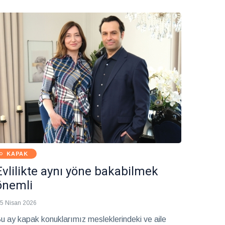
arafet ve özgünlük katıyor.
KAPAK
Evlilikte aynı yöne bakabilmek
önemli
5 Nisan 2026
u ay kapak konuklarımız mesleklerindeki ve aile