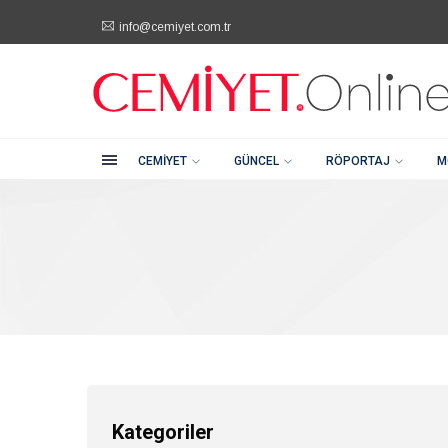
info@cemiyet.com.tr
Kategoriler
Şehitkamil / Gaziantep
+90 (342) 232 80 81
Cemiyet
Güncel
CEMIYET
GÜNCEL
RÖPORTAJ
M
Röportaj
Moda
Güzellik
Soru Cevap
Kategoriler