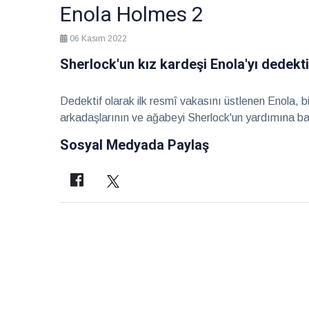
eşlik
2026
Sağlık
Enola Holmes 2
06 Kasım 2022
Hayalleri
mekâna
Sherlock'un kız kardeşi Enola'yı dedektif
dönüştüren
28 Temmuz
iki imza
2026
Röportaj
Dedektif olarak ilk resmî vakasını üstlenen Enola, b
arkadaşlarının ve ağabeyi Sherlock'un yardımına ba
Teatro
Ayntab:
Sosyal Medyada Paylaş
Bir
28 Temmuz
sahneden
2026
Kültür &
fazlası
Sanat
Farklı
kültürleri
keşfetmeyi
28 Temmuz
seviyorum
2026
Soru
Cevap