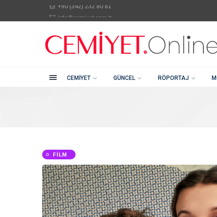
info@cemiyet.com.tr
Kategoriler
Şehitkamil / Gaziantep
+90 (342) 232 80 81
Cemiyet
Güncel
CEMIYET
GÜNCEL
RÖPORTAJ
M
Röportaj
Moda
FILM
Güzellik
Soru Cevap