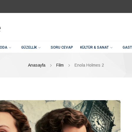
ODA
GÜZELLIK
SORU CEVAP
KÜLTÜR & SANAT
GAST
Anasayfa
Film
Enola Holmes 2