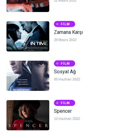
22 Mayıs 2022
FILM
Zamana Karşı
29 Mayıs 2022
FILM
Sosyal Ağ
05 Haziran 2022
FILM
Spencer
12 Haziran 2022