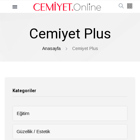
Kategoriler
Cemiyet Plus
Cemiyet
Güncel
Anasayfa
Cemiyet Plus
Röportaj
Moda
Kategoriler
Güzellik
Eğitim
Soru Cevap
Güzellik / Estetik
Kültür & Sanat