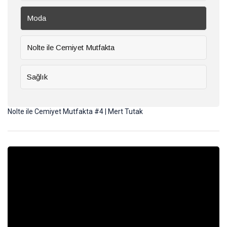
Moda
Gastronomi
Nolte ile Cemiyet Mutfakta
Sürdürülebilirlik
Sağlık
Haberler
Nolte ile Cemiyet Mutfakta #4 | Mert Tutak
Benim
için
her
28
hasta
Temmuz
2026
özeldir
Sağlık
Ruhun
yolculuğuna
güvenli bir
28 Temmuz