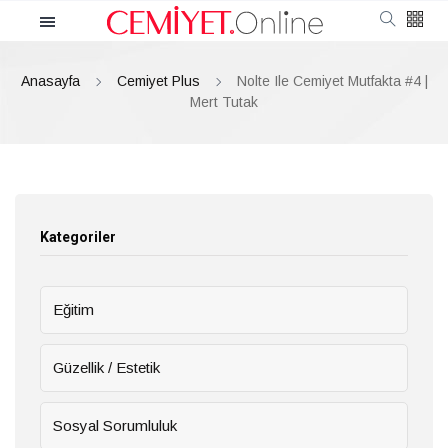
Kategoriler
Anasayfa
Cemiyet Plus
Nolte Ile Cemiyet Mutfakta #4 |
Cemiyet
Mert Tutak
Güncel
Röportaj
Kategoriler
Moda
Eğitim
Güzellik
Güzellik / Estetik
Soru Cevap
Sosyal Sorumluluk
Kültür & Sanat