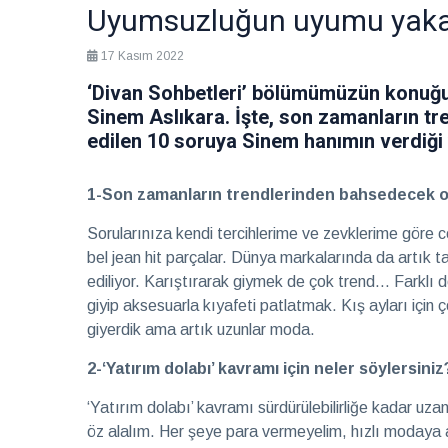
eşlik
2026
Sağlık
Uyumsuzluğun uyumu yakal
17 Kasım 2022
Hayalleri
mekâna
‘Divan Sohbetleri’ bölümümüzün konuğ
dönüştüren
28 Temmuz
Sinem Aslıkara. İşte, son zamanların tr
iki imza
2026
Röportaj
edilen 10 soruya Sinem hanımın verdiği 
Teatro
1-Son zamanların trendlerinden bahsedecek olu
Ayntab:
Bir
28 Temmuz
Sorularınıza kendi tercihlerime ve zevklerime göre c
sahneden
2026
Kültür &
fazlası
bel jean hit parçalar. Dünya markalarında da artık t
Sanat
ediliyor. Karıştırarak giymek de çok trend… Farklı de
giyip aksesuarla kıyafeti patlatmak. Kış ayları için 
Farklı
giyerdik ama artık uzunlar moda.
kültürleri
keşfetmeyi
28 Temmuz
2-‘Yatırım dolabı’ kavramı için neler söylersiniz
seviyorum
2026
Soru
Cevap
‘Yatırım dolabı’ kavramı sürdürülebilirliğe kadar uzan
öz alalım. Her şeye para vermeyelim, hızlı modaya