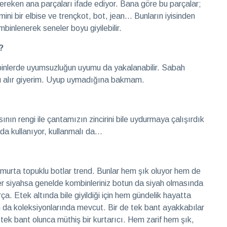
ereken ana parçaları ifade ediyor. Bana göre bu parçalar;
ni bir elbise ve trençkot, bot, jean… Bunların iyisinden
mbinlenerek seneler boyu giyilebilir.
?
inlerde uyumsuzluğun uyumu da yakalanabilir. Sabah
nu alır giyerim. Uyup uymadığına bakmam.
nın rengi ile çantamızın zincirini bile uydurmaya çalışırdık
rada kullanıyor, kullanmalı da…
 yumurta topuklu botlar trend. Bunlar hem şık oluyor hem de
r siyahsa genelde kombinleriniz botun da siyah olmasında
rça. Etek altında bile giyildiği için hem gündelik hayatta
ın da koleksiyonlarında mevcut. Bir de tek bant ayakkabılar
tek bant olunca müthiş bir kurtarıcı. Hem zarif hem şık,