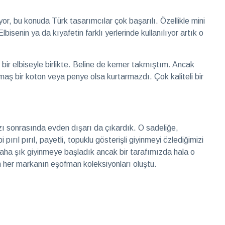
or, bu konuda Türk tasarımcılar çok başarılı. Özellikle mini
lbisenin ya da kıyafetin farklı yerlerinde kullanılıyor artık o
i bir elbiseyle birlikte. Beline de kemer takmıştım. Ancak
maş bir koton veya penye olsa kurtarmazdı. Çok kaliteli bir
rzı sonrasında evden dışarı da çıkardık. O sadeliğe,
ırıl pırıl, payetli, topuklu gösterişli giyinmeyi özlediğimizi
 daha şık giyinmeye başladık ancak bir tarafımızda hala o
 her markanın eşofman koleksiyonları oluştu.