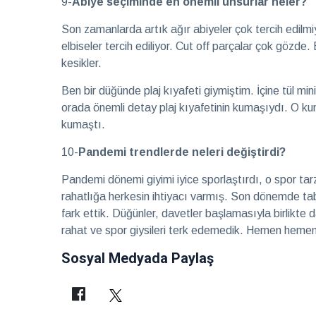
9-
Abiye seçiminde en önemli unsurlar neler?
Son zamanlarda artık ağır abiyeler çok tercih edilmiy
elbiseler tercih ediliyor. Cut off parçalar çok gözde. E
kesikler.
Ben bir düğünde plaj kıyafeti giymiştim. İçine tül min
orada önemli detay plaj kıyafetinin kumaşıydı. O ku
kumaştı.
10-
Pandemi trendlerde neleri değiştirdi?
Pandemi dönemi giyimi iyice sporlaştırdı, o spor ta
rahatlığa herkesin ihtiyacı varmış. Son dönemde tabi p
fark ettik. Düğünler, davetler başlamasıyla birlikte
rahat ve spor giysileri terk edemedik. Hemen hemen
Sosyal Medyada Paylaş