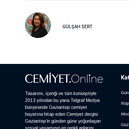
GÜLŞAH SERT
Ka
Gün
Tasarımı, içeriği ve tüm konseptiyle
2013 yılından bu yana Telgraf Medya
Röp
bünyesinde Gaziantep cemiyet
Mo
hayatına hitap eden Cemiyet dergisi
Gaziantep’in günden güne yoğunlaşan
Güze
sosyal yaşamının en renkli anlarını