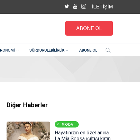
İLETİŞİM
ABONE OL
RONOMI
SÜRDÜRÜLEBILIRLIK
ABONE OL
Diğer Haberler
MODA
Hayatınızın en özel anına
La Mia Sposa ışıltısı katın