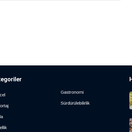
tegoriler
Gastronomi
cel
Sürdürülebilirlik
ortaj
da
llik