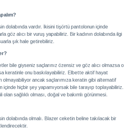
apalım?
n dolabında vardır. İkisini tişörtü pantolonun içinde
la göz alıcı bir vuruş yapabiliriz. Bir kadının dolabında ilgi
arla şık hale getirebiliriz.
er?
etler bile giyseniz saçlarınız özensiz ve göz alıcı olmazsa o
a keratinle onu baskılayabiliriz. Elbette aktif hayat
 olmayabiliyor ancak saçlarımıza keratin gibi alternatif
n içinde hiçbir şey yapamıyorsak bile tarayıp toplayabiliriz.
li olan sağlıklı olması, doğal ve bakımlı görünmesi.
n dolabında olmalı. Blazer ceketin beline takılacak bir
endirecektir.