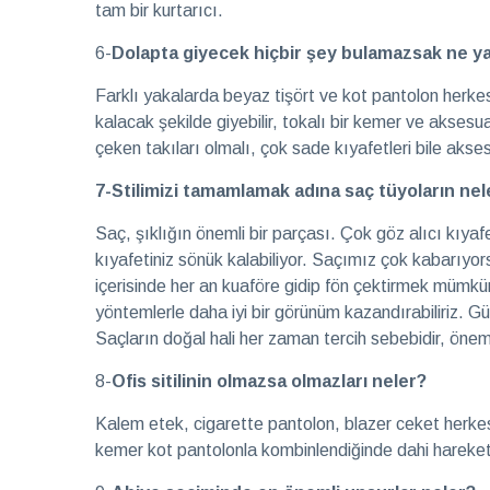
tam bir kurtarıcı.
6-
Dolapta giyecek hiçbir şey bulamazsak ne y
Farklı yakalarda beyaz tişört ve kot pantolon herkesi
kalacak şekilde giyebilir, tokalı bir kemer ve aksesuar
çeken takıları olmalı, çok sade kıyafetleri bile aksesu
7-Stilimizi tamamlamak adına saç tüyoların nel
Saç, şıklığın önemli bir parçası. Çok göz alıcı kıyaf
kıyafetiniz sönük kalabiliyor. Saçımız çok kabarıyors
içerisinde her an kuaföre gidip fön çektirmek mümkün
yöntemlerle daha iyi bir görünüm kazandırabiliriz. Gü
Saçların doğal hali her zaman tercih sebebidir, önem
8-
Ofis sitilinin olmazsa olmazları neler?
Kalem etek, cigarette pantolon, blazer ceket herkesi
kemer kot pantolonla kombinlendiğinde dahi hareketl