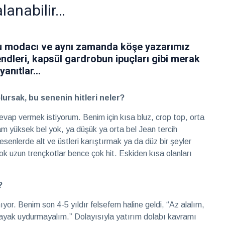
anabilir…
u modacı ve aynı zamanda köşe yazarımız
endleri, kapsül gardrobun ipuçları gibi merak
yanıtlar…
rsak, bu senenin hitleri neler?
evap vermek istiyorum. Benim için kısa bluz, crop top, orta
am yüksek bel yok, ya düşük ya orta bel Jean tercih
senlerde alt ve üstleri karıştırmak ya da düz bir şeyler
çok uzun trençkotlar bence çok hit. Eskiden kısa olanları
?
ıyor. Benim son 4-5 yıldır felsefem haline geldi, “Az alalım,
 ayak uydurmayalım.” Dolayısıyla yatırım dolabı kavramı