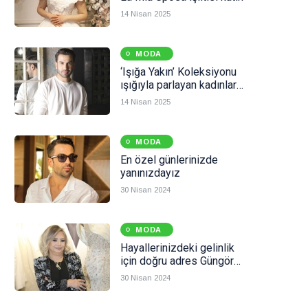
14 Nisan 2025
MODA
‘Işığa Yakın’ Koleksiyonu
ışığıyla parlayan kadınlar
için
14 Nisan 2025
MODA
En özel günlerinizde
yanınızdayız
30 Nisan 2024
MODA
Hayallerinizdeki gelinlik
için doğru adres Güngör
Fashion Design
30 Nisan 2024