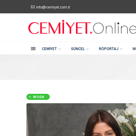
info@cemiyet.com.tr
Kategoriler
Şehitkamil / Gaziantep
+90 (342) 232 80 81
Cemiyet
Güncel
CEMIYET
GÜNCEL
RÖPORTAJ
M
Röportaj
Moda
MODA
Güzellik
Soru Cevap