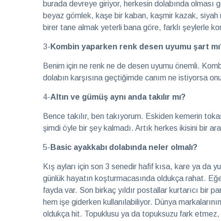
burada devreye giriyor, herkesin dolabında olması g
beyaz gömlek, kaşe bir kaban, kaşmir kazak, siyah mi
birer tane almak yeterli bana göre, farklı şeylerle ko
3-
Kombin yaparken renk desen uyumu şart mı
Benim için ne renk ne de desen uyumu önemli. Komb
dolabın karşısına geçtiğimde canım ne istiyorsa o
4-
Altın ve gümüş aynı anda takılır mı?
Bence takılır, ben takıyorum. Eskiden kemerin tokası
şimdi öyle bir şey kalmadı. Artık herkes ikisini bir a
5-
Basic ayakkabı dolabında neler olmalı?
Kış ayları için son 3 senedir hafif kısa, kare ya da
günlük hayatın koşturmacasında oldukça rahat. Eğe
fayda var. Son birkaç yıldır postallar kurtarıcı bir pa
hem işe giderken kullanılabiliyor. Dünya markaların
oldukça hit. Topuklusu ya da topuksuzu fark etmez, 