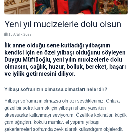
Gastronomi
Yeni yıl mucizelerle dolu olsun
Sürdürülebilirlik
15 Aralık 2022
İlk anne olduğu sene kutladığı yılbaşının
kendisi için en özel yılbaşı olduğunu söyleyen
Haberler
Duygu Müftüoğlu, yeni yılın mucizelerle dolu
olmasını, sağlık, huzur, bolluk, bereket, başarı
ve iyilik getirmesini diliyor.
Benim
için
her
Yılbaşı sofranızın olmazsa olmazları nelerdir?
28
hasta
Temmuz
2026
özeldir
Sağlık
Yılbaşı soframızın olmazsa olmazı sevdiklerimiz. Onlara
güzel bir sofra kurmak için yılbaşı ruhunu yansıtan
aksesuarlar kullanmayı seviyorum. Özellikle kokinalar, küçük
Ruhun
çam ağaçları, kokulu mumlar, el yapımı yılbaşı
yolculuğuna
güvenli bir
şekerlemeleri soframda zevk alarak kullandığım objelerdir.
28 Temmuz