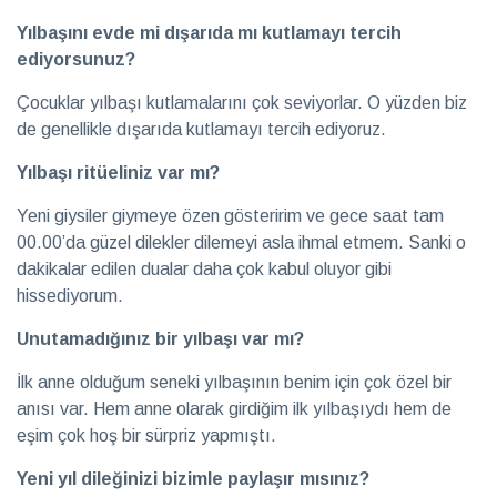
eşlik
2026
Sağlık
Yılbaşını evde mi dışarıda mı kutlamayı tercih
ediyorsunuz?
Hayalleri
Çocuklar yılbaşı kutlamalarını çok seviyorlar. O yüzden biz
mekâna
de genellikle dışarıda kutlamayı tercih ediyoruz.
dönüştüren
28 Temmuz
iki imza
2026
Röportaj
Yılbaşı ritüeliniz var mı?
Yeni giysiler giymeye özen gösteririm ve gece saat tam
Teatro
00.00’da güzel dilekler dilemeyi asla ihmal etmem. Sanki o
Ayntab:
dakikalar edilen dualar daha çok kabul oluyor gibi
Bir
28 Temmuz
sahneden
hissediyorum.
2026
Kültür &
fazlası
Sanat
Unutamadığınız bir yılbaşı var mı?
İlk anne olduğum seneki yılbaşının benim için çok özel bir
Farklı
anısı var. Hem anne olarak girdiğim ilk yılbaşıydı hem de
kültürleri
keşfetmeyi
eşim çok hoş bir sürpriz yapmıştı.
28 Temmuz
seviyorum
2026
Soru
Cevap
Yeni yıl dileğinizi bizimle paylaşır mısınız?