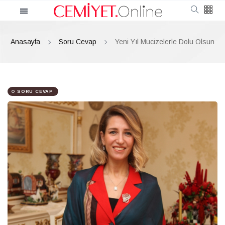
Kategoriler
Anasayfa
Soru Cevap
Yeni Yıl Mucizelerle Dolu Olsun
Cemiyet
Güncel
SORU CEVAP
Röportaj
Moda
Güzellik
Soru Cevap
Kültür & Sanat