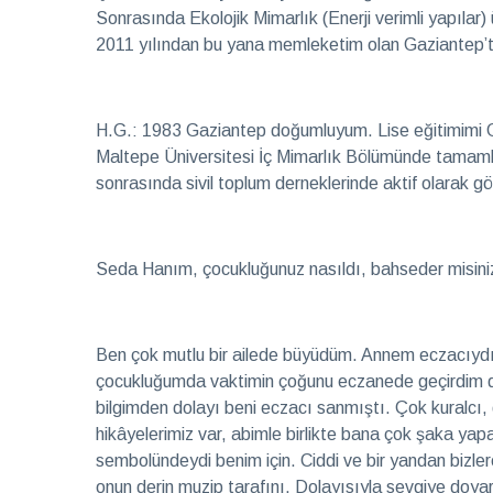
Sonrasında Ekolojik Mimarlık (Enerji verimli yapılar
2011 yılından bu yana memleketim olan Gaziantep’
H.G.: 1983 Gaziantep doğumluyum. Lise eğitimimi Ga
Maltepe Üniversitesi İç Mimarlık Bölümünde tamam
sonrasında sivil toplum derneklerinde aktif olarak 
Seda Hanım, çocukluğunuz nasıldı, bahseder misini
Ben çok mutlu bir ailede büyüdüm. Annem eczacıydı,
çocukluğumda vaktimin çoğunu eczanede geçirdim diye
bilgimden dolayı beni eczacı sanmıştı. Çok kuralcı, d
hikâyelerimiz var, abimle birlikte bana çok şaka y
sembolündeydi benim için. Ciddi ve bir yandan bizle
onun derin muzip tarafını. Dolayısıyla sevgiye doy