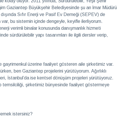
olay oluyor. 2011 yılında, Sürdürülebilir, Yeşil Şehir
diğim Gaziantep Büyükşehir Belediyesinde şu an İmar Müdürü
 dışında Sıfır Enerji ve Pasif Ev Derneği (SEPEV) de
var, bu sistemin içinde dengeyle, keyifle ilerliyorum.
 enerji verimli binalar konusunda danışmanlık hizmeti
de sürdürülebilir yapı tasarımları ile ilgili dersler verip,
 gayrimenkul üzerine faaliyet gösteren aile şirketimiz var.
ürken, ben Gaziantep projelerini yürütüyorum. Ağırlıklı
eri, İstanbul’da ise kentsel dönüşüm projeleri yürütüyoruz.
emsilciliği, şirketimiz bünyesinde faaliyet göstermeye
lemek istersiniz?