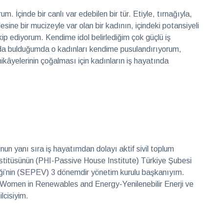
. İçinde bir canlı var edebilen bir tür. Etiyle, tırnağıyla,
lesine bir mucizeyle var olan bir kadının, içindeki potansiyeli
kip ediyorum. Kendime idol belirlediğim çok güçlü iş
nda bulduğumda o kadınları kendime pusulandırıyorum,
hikâyelerinin çoğalması için kadınların iş hayatında
un yanı sıra iş hayatımdan dolayı aktif sivil toplum
stitüsünün (PHI-Passive House Institute) Türkiye Şubesi
neği’nin (SEPEV) 3 dönemdir yönetim kurulu başkanıyım.
 Women in Renewables and Energy-Yenilenebilir Enerji ve
lcisiyim.