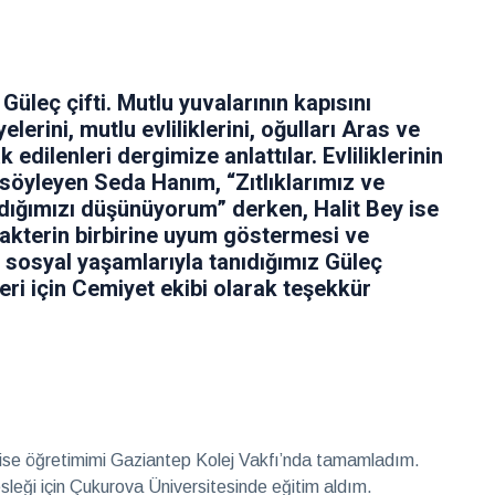
üleç çifti. Mutlu yuvalarının kapısını
lerini, mutlu evliliklerini, oğulları Aras ve
 edilenleri dergimize anlattılar. Evliliklerinin
ı söyleyen Seda Hanım, “Zıtlıklarımız ve
dığımızı düşünüyorum” derken, Halit Bey ise
karakterin birbirine uyum göstermesi ve
ve sosyal yaşamlarıyla tanıdığımız Güleç
ileri için Cemiyet ekibi olarak teşekkür
 lise öğretimimi Gaziantep Kolej Vakfı’nda tamamladım.
leği için Çukurova Üniversitesinde eğitim aldım.