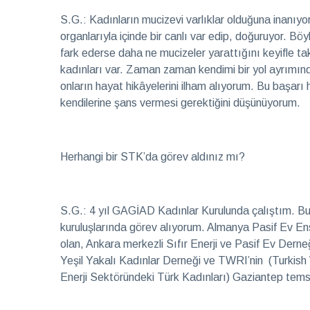
S.G.: Kadınların mucizevi varlıklar olduğuna inanıyorum
organlarıyla içinde bir canlı var edip, doğuruyor. Böy
fark ederse daha ne mucizeler yarattığını keyifle ta
kadınları var. Zaman zaman kendimi bir yol ayrımı
onların hayat hikâyelerini ilham alıyorum. Bu başarı 
kendilerine şans vermesi gerektiğini düşünüyorum.
Herhangi bir STK’da görev aldınız mı?
S.G.: 4 yıl GAGİAD Kadınlar Kurulunda çalıştım. Bun
kuruluşlarında görev alıyorum. Almanya Pasif Ev En
olan, Ankara merkezli Sıfır Enerji ve Pasif Ev Der
Yeşil Yakalı Kadınlar Derneği ve TWRI’nin (Turkish
Enerji Sektöründeki Türk Kadınları) Gaziantep temsi