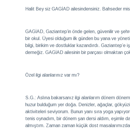
Halit Bey siz GAGİAD ailesindensiniz. Bahseder mis
GAGİAD, Gaziantep’in önde gelen, güvenilir ve şehre
bir okul. Üyesi olduğum ilk günden bu yana ve yöne
bilgi, birikim ve dostluklar kazandırdı. Gaziantep’e
derneğiz. GAGİAD ailesinin bir parçası olmaktan ç
Özel ilgi alanlarınız var mı?
S.G.: Aslına bakarsanız ilgi alanlarım dönem döne
huzur bulduğum yer doğa. Denizler, ağaçlar, gökyüz
aktiviteleri seviyorum. Bunun yanı sıra yoga yapı
tenis oynadım, bir dönem şan dersi aldım, eşimle dalı
almıştım. Zaman zaman küçük dost masalarımızda,