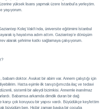
) üzerine yüksek lisans yapmak üzere İstanbul’a yerleştim.
te yaşıyorum.
ziantep Kolej Vakfı’nda, üniversite eğitimimi İstanbul
layarak iş hayatıma adım attım. Gaziantep’e dönüşüm
görev alarak şehrime katkı sağlamaya çalışıyorum.
z?
 babam doktor. Avukat bir abim var. Annem çalıştığı için
bilirim. Hatta eşimle ilk tanıştığımızda ilaç ve tedavi
üzenli, sistemli bir aileydi bizimkisi. Annemle inanılmaz
aparlardı. Babamsa arkamda dimdik duran bir dağ
re karşı çok koruyucu bir yapısı vardı. Büyüdükçe keşfettim
arak büyüdüm ben. Hiçbir zaman başka bir çocuğa