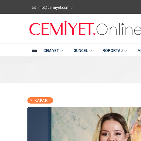
info@cemiyet.com.tr
Şehitkamil / Gaziantep
Kategoriler
+90 (342) 232 80 81
info@cemiyet.com.tr
Cemiyet
Güncel
CEMIYET
GÜNCEL
RÖPORTAJ
M
Röportaj
Moda
KAPAK
Güzellik
Soru Cevap