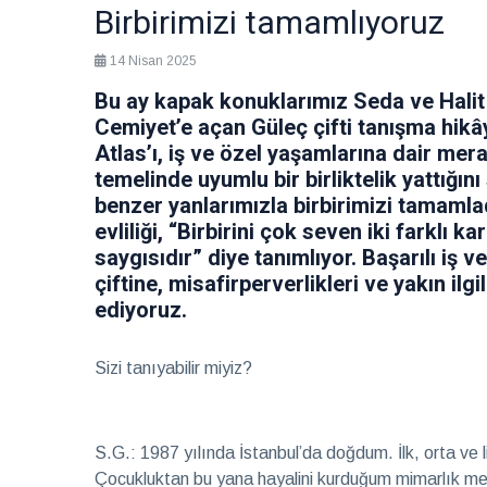
eşlik
2026
Sağlık
Birbirimizi tamamlıyoruz
14 Nisan 2025
Hayalleri
mekâna
Bu ay kapak konuklarımız Seda ve Halit G
dönüştüren
28 Temmuz
Cemiyet’e açan Güleç çifti tanışma hikâye
iki imza
2026
Röportaj
Atlas’ı, iş ve özel yaşamlarına dair merak
temelinde uyumlu bir birliktelik yattığın
Teatro
benzer yanlarımızla birbirimizi tamamla
Ayntab:
evliliği, “Birbirini çok seven iki farklı 
Bir
28 Temmuz
saygısıdır” diye tanımlıyor. Başarılı iş 
sahneden
2026
Kültür &
fazlası
çiftine, misafirperverlikleri ve yakın ilg
Sanat
ediyoruz.
Farklı
kültürleri
Sizi tanıyabilir miyiz?
keşfetmeyi
28 Temmuz
seviyorum
2026
Soru
Cevap
S.G.: 1987 yılında İstanbul’da doğdum. İlk, orta ve
Çocukluktan bu yana hayalini kurduğum mimarlık mes