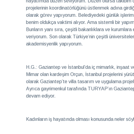
hayatımda düzen seviyorum. Düzen olursa takibim de k
projelerinin koordinatörlüğünü üstlenmek adına gir
olarak görev yapıyorum. Belediyedeki günlük işlerim
benim oldukça vaktimi alıyor. Ama sistemli bir yapım 
Bunların yanı sıra, çeşitli bakanlıklara ve kurumlara
veriyorum. Son olarak Türkiye’nin çeşitli üniversitelerin
akademisyenlik yapıyorum.
H.G.: Gaziantep ve İstanbul’da iç mimarlık, inşaat ve
Mimar olan kardeşim Orçun, İstanbul projelerini yürüt
olarak Gaziantep’te villa tasarım ve uygulama projel
Ayrıca gayrimenkul tarafında TURYAP’ın Gaziantep t
devam ediyor.
Kadınların iş hayatında olması konusunda neler söy