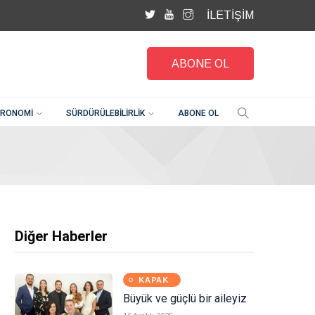
İLETİŞİM
ABONE OL
RONOMI
SÜRDÜRÜLEBILIRLIK
ABONE OL
Diğer Haberler
KAPAK
Büyük ve güçlü bir aileyiz