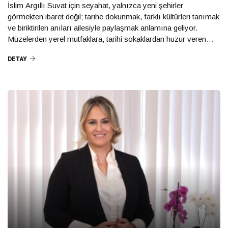
İslim Argıllı Suvat için seyahat, yalnızca yeni şehirler
Se
görmekten ibaret değil; tarihe dokunmak, farklı kültürleri tanımak
fa
ve biriktirilen anıları ailesiyle paylaşmak anlamına geliyor.
fa
Müzelerden yerel mutfaklara, tarihi sokaklardan huzur veren
Sa
manzaralara uzanan yolculuklarında her durak, ona yeni bir
DETAY
D
hikâye kazandırıyor.