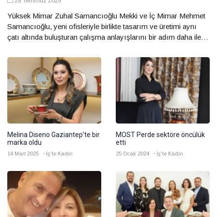
Yüksek Mimar Zuhal Samancıoğlu Mekki ve İç Mimar Mehmet
Samancıoğlu, yeni ofisleriyle birlikte tasarım ve üretimi aynı
çatı altında buluşturan çalışma anlayışlarını bir adım daha ileri
taşıyor. Mimarlık ve iç mimarlıkta estetik, işlevsellik ve kaliteli
üretimi bir araya getiren kardeşler, projelerini ve sektöre bakış
açılarını anlattı.
Melina Diseno Gaziantep’te bir
MOST Perde sektöre öncülük
marka oldu
etti
14 Mart 2025
İş'te Kadın
25 Ocak 2024
İş'te Kadın