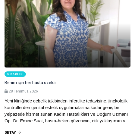
SAĞLIK
Benim için her hasta özeldir
Ru
28 Temmuz 2026
Yeni kliniğinde gebelik takibinden infertilite tedavisine, jinekolojik
Ke
kontrollerden genital estetik uygulamalarına kadar geniş bir
ya
yelpazede hizmet sunan Kadın Hastalıkları ve Doğum Uzmanı
ya
Op. Dr. Emine Suat, hasta-hekim güveninin, etik yaklaşımın ve
an
erken teşhisin kadın sağlığındaki önemini anlattı.
öy
DETAY
D
ta