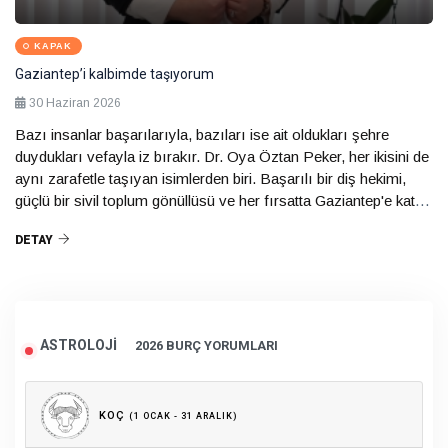
KAPAK
Gaziantep’i kalbimde taşıyorum
Da
30 Haziran 2026
Bazı insanlar başarılarıyla, bazıları ise ait oldukları şehre
Sa
duydukları vefayla iz bırakır. Dr. Oya Öztan Peker, her ikisini de
Ak
aynı zarafetle taşıyan isimlerden biri. Başarılı bir diş hekimi,
da
güçlü bir sivil toplum gönüllüsü ve her fırsatta Gaziantep'e katkı
Da
sunmayı ilke edinmiş bir Gaziantep sevdalısı... İstanbul'da
ge
DETAY
D
sürdürdüğü başarılı kariyerine rağmen köklerinden hiç
ya
kopmayan Peker, memleketine duyduğu bağlılığı yaptığı her
çalışmaya yansıtıyor. Bu ay kapak konuğumuz DR. Oya Öztan
Peker ile başarılarını, sosyal yaşamını, bitmeyen öğrenme
tutkusunu ve Gaziantep'e olan derin bağlılığını konuştuk.
ASTROLOJI
2026 BURÇ YORUMLARI
KOÇ
(1 OCAK - 31 ARALIK)