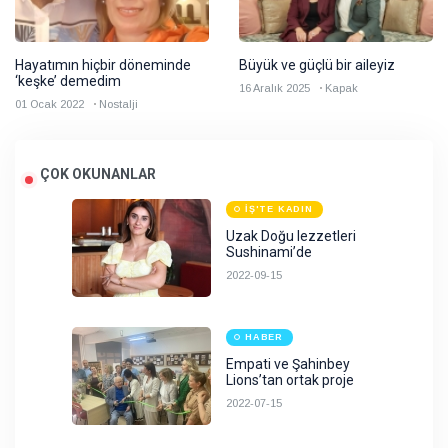
Hayatımın hiçbir döneminde
Büyük ve güçlü bir aileyiz
‘keşke’ demedim
16 Aralık 2025
Kapak
01 Ocak 2022
Nostalji
ÇOK OKUNANLAR
İŞ'TE KADIN
Uzak Doğu lezzetleri
Sushinami’de
2022-09-15
HABER
Empati ve Şahinbey
Lions’tan ortak proje
2022-07-15