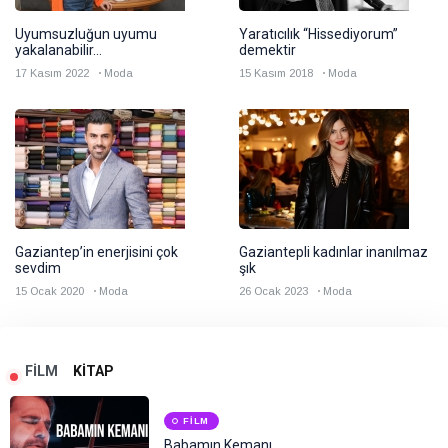
Uyumsuzluğun uyumu
Yaratıcılık “Hissediyorum”
yakalanabilir…
demektir
17 Kasım 2022
Moda
15 Kasım 2018
Moda
Gaziantep’in enerjisini çok
Gaziantepli kadınlar inanılmaz
sevdim
şık
15 Ocak 2020
Moda
26 Ocak 2023
Moda
FILM
KITAP
FILM
Babamın Kemanı